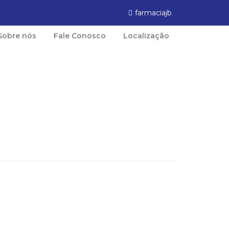
farmaciajb
Sobre nós
Fale Conosco
Localização